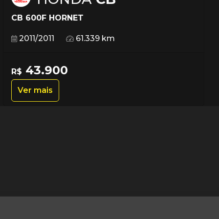
CB 600F HORNET
2011/2011
61.339 km
43.900
R$
Ver mais