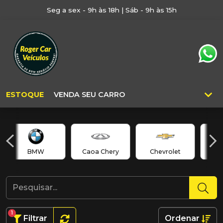
Seg a sex - 9h às 18h | Sáb - 9h às 15h
ESTOQUE
VENDA SEU CARRO
BMW
Caoa Chery
Chevrolet
C
1
Filtrar
Ordenar