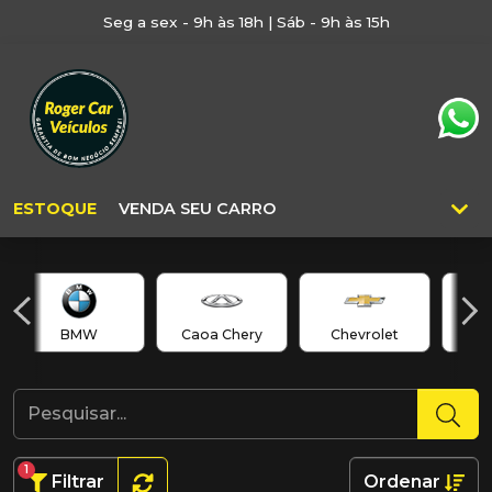
Seg a sex - 9h às 18h | Sáb - 9h às 15h
ESTOQUE
VENDA SEU CARRO
BMW
Caoa Chery
Chevrolet
C
1
Filtrar
Ordenar