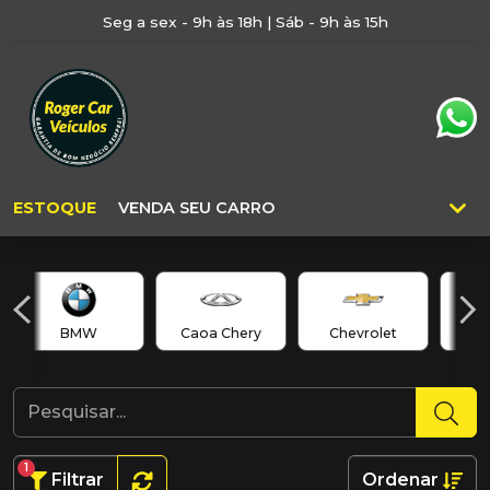
Seg a sex - 9h às 18h | Sáb - 9h às 15h
ESTOQUE
VENDA SEU CARRO
BMW
Caoa Chery
Chevrolet
C
1
Filtrar
Ordenar