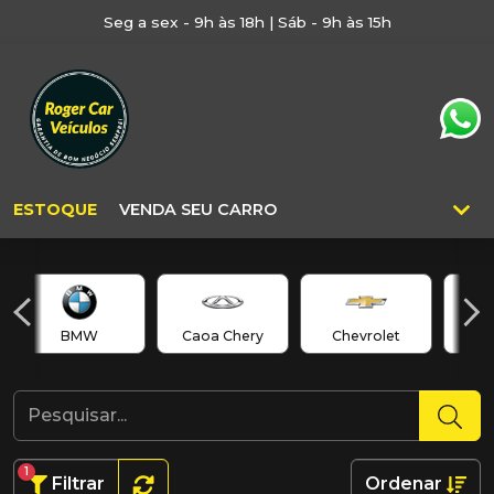
Seg a sex - 9h às 18h | Sáb - 9h às 15h
ESTOQUE
VENDA SEU CARRO
BMW
Caoa Chery
Chevrolet
C
1
Filtrar
Ordenar