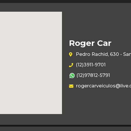
Roger Car
Pedro Rachid, 630 - Sa
(12)3911-9701
(12)97812-5791
rogercarveiculos@live