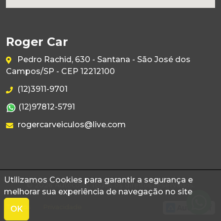
Roger Car
Pedro Rachid, 630 - Santana - São José dos
Campos/SP - CEP 12212100
(12)3911-9701
(12)97812-5791
rogercarveiculos@live.com
Utilizamos Cookies para garantir a segurança e
© 2026 Autoconf. Todos os direitos reservados.
melhorar sua experiência de navegação no site
Termos
Privacidade
OK